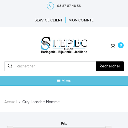
03 87 87 48 56
SERVICE CLIENT
MON COMPTE
0
Rechercher
Menu
ACCUEIL
Accueil
/
Guy Laroche Homme
MARQUES
BIJOUX
Prix