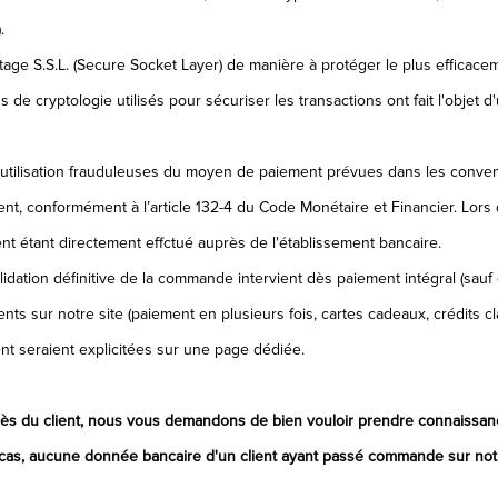
.
tage S.S.L. (Secure Socket Layer) de manière à protéger le plus effica
 de cryptologie utilisés pour sécuriser les transactions ont fait l'objet d
 l’utilisation frauduleuses du moyen de paiement prévues dans les conventi
ent, conformément à l’article 132-4 du Code Monétaire et Financier. Lors d
t étant directement effctué auprès de l'établissement bancaire.
dation définitive de la commande intervient dès paiement intégral (sauf di
s sur notre site (paiement en plusieurs fois, cartes cadeaux, crédits cla
nt seraient explicitées sur une page dédiée.
près du client, nous vous demandons de bien vouloir prendre connaissanc
 cas, aucune donnée bancaire d'un client ayant passé commande sur notre