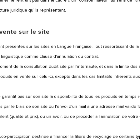
l et ne rentrant pas dans le cadre d'un "consommateur" au sens de l'art
cture juridique qu'ils représentent.
vente sur le site
t présentés sur les sites en Langue Française. Tout ressortissant de 
 linguistique comme clause d’annulation du contrat.
oment de la consultation dudit site par l'internaute, et dans la limite des
roduits en vente sur celui-ci, excepté dans les cas limitatifs inhérents au
e garantit pas sur son site la disponibilité de tous les produits en temps r
s par le biais de son site ou l'envoi d'un mail à une adresse mail valide f
t (qualité et prix), ou un avoir, ou de procéder à l'annulation de votr
co-participation destinée à financer la filière de recyclage de certains