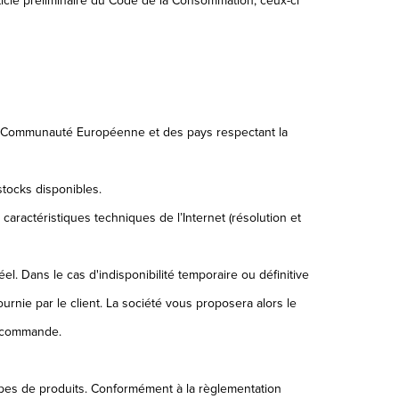
icle préliminaire du Code de la Consommation, ceux-ci
la Communauté Européenne et des pays respectant la
 stocks disponibles.
x caractéristiques techniques de l’Internet (résolution et
éel. Dans le cas d'indisponibilité temporaire ou définitive
ournie par le client. La société vous proposera alors le
e commande.
 types de produits. Conformément à la règlementation