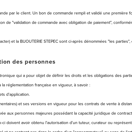
nde par le client. Un bon de commande rempli et validé une première foi
outon de "validation de commande avec obligation de paiement", conformém
acter) et la BIJOUTERIE STEPEC sont ci-après dénommées "les parties", et
ction des personnes
ronique qui a pour objet de définir les droits et les obligations des par
la réglementation française en vigueur, à savoir :
s d'application.
mentaires) et ses versions en vigueur pour les contrats de vente à dista
vée aux personnes majeures possédant la capacité juridique de contract
ci doivent avoir obtenu l'autorisation d'un tuteur, curateur ou représenta