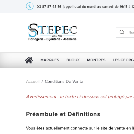
03 87 87 48 56
(appel local du mardi au samedi de 9h15 à 
MARQUES
BIJOUX
MONTRES
LES GEORG
Accueil
/
Conditions De Vente
Avertissement : le texte ci-dessous est protégé par le
Préambule et Définitions
Vous êtes actuellement connecté sur le site de vente e