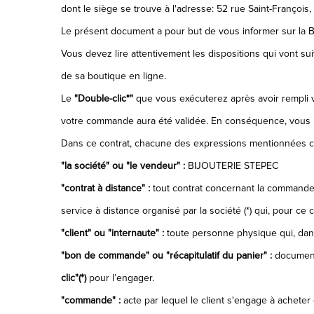
dont le siège se trouve à l'adresse: 52 rue Saint-Franço
Le présent document a pour but de vous informer sur la 
Vous devez lire attentivement les dispositions qui vont sui
de sa boutique en ligne.
Le
"Double-clic*"
que vous exécuterez après avoir rempli v
votre commande aura été validée. En conséquence, vous 
Dans ce contrat, chacune des expressions mentionnées ci-
"la société" ou "le vendeur" :
BIJOUTERIE STEPEC
"contrat à distance" :
tout contrat concernant la commande d
service à distance organisé par la société (*) qui, pour ce 
"client" ou "internaute" :
toute personne physique qui, dans 
"bon de commande" ou "récapitulatif du panier" :
document 
clic"(*)
pour l’engager.
"commande" :
acte par lequel le client s'engage à acheter de