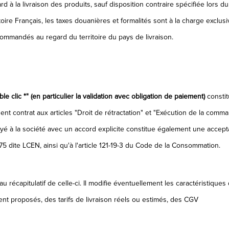
 tard à la livraison des produits, sauf disposition contraire spécifiée lo
ire Français, les taxes douanières et formalités sont à la charge exclusiv
s commandés au regard du territoire du pays de livraison.
le clic *" (en particulier la validation avec obligation de paiement)
constit
nt contrat aux articles "Droit de rétractation" et "Exécution de la comma
oyé à la société avec un accord explicite constitue également une accepta
dite LCEN, ainsi qu'à l'article 121-19-3 du Code de la Consommation.
récapitulatif de celle-ci. Il modifie éventuellement les caractéristiques
nt proposés, des tarifs de livraison réels ou estimés, des CGV