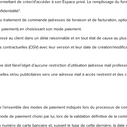
 permettant de créer/d'accéder à son Espace privé. Le remplissage du formul
dentialité".
au traitement de commande (adresses de livraison et de facturation, optio
de paiement) en choisissant son mode paiement.
ssé au client dans un délai raisonnable et en tout état de cause au plus
s contractuelles (CGV) avec leur version et leur date de création/modifica
e doit fairel’objet d’aucune restriction d’utilisation (adresse mail profes
uelles et/ou publicitaires vers une adresse mail à accès restreint et de
e l’ensemble des modes de paiement indiqués lors du processus de comma
ode de paiement choisi par lui, lors de la validation définitive de la com
 numéro de carte bancaire et, suivant le type de cette dernière, la date