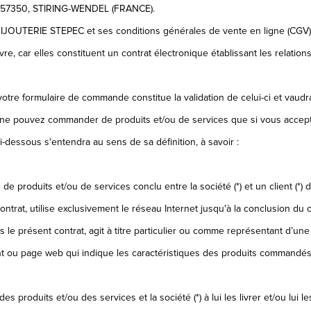
is, 57350, STIRING-WENDEL (FRANCE).
BIJOUTERIE STEPEC et ses conditions générales de vente en ligne (CGV)
vre, car elles constituent un contrat électronique établissant les relatio
otre formulaire de commande constitue la validation de celui-ci et vaud
ne pouvez commander de produits et/ou de services que si vous accept
dessous s'entendra au sens de sa définition, à savoir :
e produits et/ou de services conclu entre la société (*) et un client (*
contrat, utilise exclusivement le réseau Internet jusqu'à la conclusion du
le présent contrat, agit à titre particulier ou comme représentant d’une
ou page web qui indique les caractéristiques des produits commandés par 
s produits et/ou des services et la société (*) à lui les livrer et/ou lui les