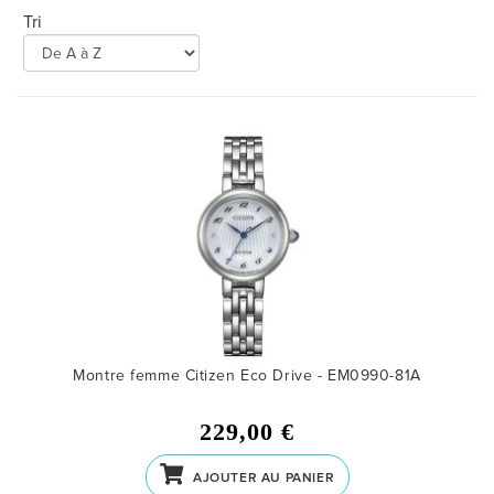
MONTRES
Tri
MONTRES FEMME
MONTRES HOMME
MONTRES ENFANT
PROMOS MONTRES
LES GEORGETTES
SWAROVSKI
BONNES AFFAIRES
Montre femme Citizen Eco Drive - EM0990-81A
CARTES CADEAUX
229,00 €
IDÉE CADEAUX
AJOUTER AU PANIER