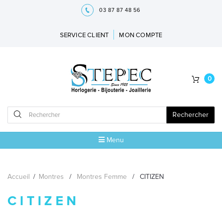
03 87 87 48 56
SERVICE CLIENT
MON COMPTE
0
Rechercher
Menu
ACCUEIL
Accueil
/
Montres
/
Montres Femme
/
CITIZEN
MARQUES
CITIZEN
BIJOUX