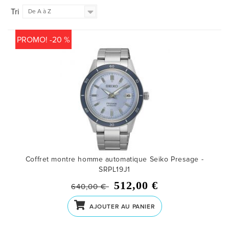
Tri
De A à Z
PROMO! -20 %
Coffret montre homme automatique Seiko Presage -
SRPL19J1
512,00 €
640,00 €
AJOUTER AU PANIER