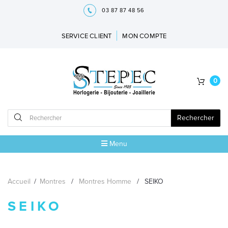
03 87 87 48 56
SERVICE CLIENT
MON COMPTE
0
Rechercher
Menu
ACCUEIL
Accueil
/
Montres
/
Montres Homme
/
SEIKO
MARQUES
SEIKO
BIJOUX