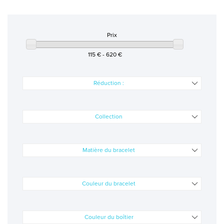
MONTRES
MONTRES FEMME
Prix
MONTRES HOMME
115 € - 620 €
MONTRES ENFANT
Réduction :
PROMOS MONTRES
Collection
LES GEORGETTES
SWAROVSKI
Matière du bracelet
BONNES AFFAIRES
Couleur du bracelet
CARTES CADEAUX
IDÉE CADEAUX
Couleur du boîtier