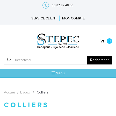
03 87 87 48 56
SERVICE CLIENT
MON COMPTE
0
Rechercher
Menu
ACCUEIL
Accueil
/
Bijoux
/
Colliers
MARQUES
COLLIERS
BIJOUX