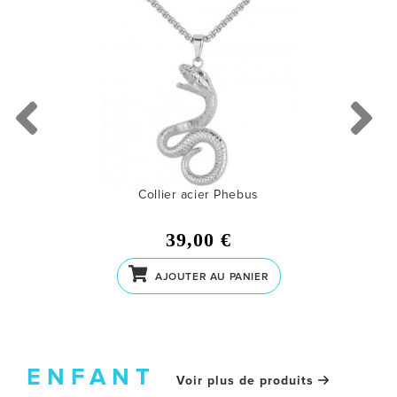
PORTES-CLÉS
nos promos bijoux
MONTRES
LES GEORGETTES
SWAROVSKI
Collier acier Phebus
BONNES AFFAIRES
39,00 €
CARTES CADEAUX
AJOUTER AU PANIER
IDÉE CADEAUX
QUI SOMMES NOUS
BLOG
ENFANT
Voir plus de produits