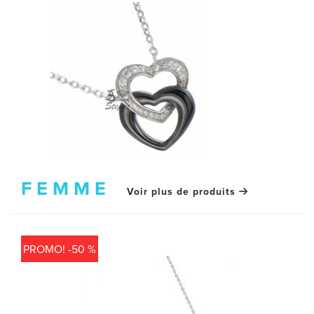
ALLIANCES
ALLIANCES DIAMANT
BAGUES
BOUCLES D'OREILLES
BRACELETS
FEMME
BROCHES
Voir plus de produits
CHAÎNES
PROMO! -50 %
CHAÎNES DE CHEVILLE
CHEVALIÈRES