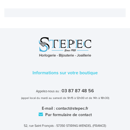
MONTRES
MONTRES FEMME
MONTRES HOMME
MONTRES ENFANT
PROMOS MONTRES
Informations sur votre boutique
LES GEORGETTES
SWAROVSKI
03 87 87 48 56
Appelez-nous au :
BONNES AFFAIRES
(appel local du mardi au samedi de 9h15 à 12h00 et de 14h à 18h30)
CARTES CADEAUX
E-mail :
contact@stepec.fr
Par formulaire de contact
IDÉE CADEAUX
52, rue Saint François - 57350 STIRING-WENDEL (FRANCE)