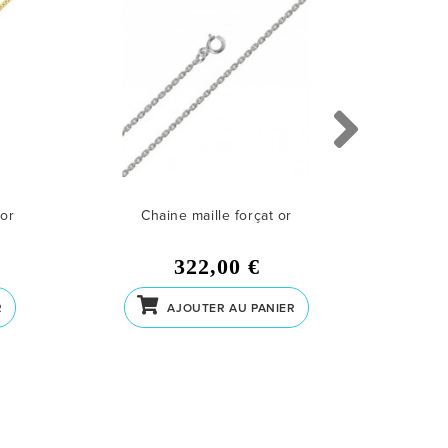
 or
Chaine maille forçat or
Chai
322,00 €
R
AJOUTER AU PANIER