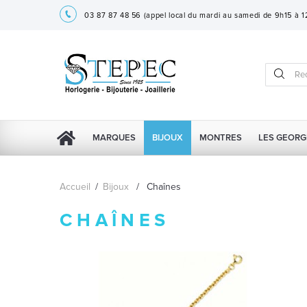
03 87 87 48 56
(appel local du mardi au samedi de 9h15 à 
MARQUES
BIJOUX
MONTRES
LES GEORG
Accueil
/
Bijoux
/
Chaînes
CHAÎNES