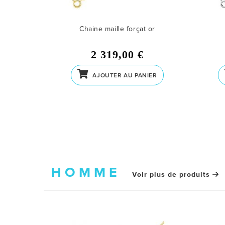
ent Una
Chaine maille forçat or
2 319,00 €
IER
AJOUTER AU PANIER
HOMME
Voir plus de produits