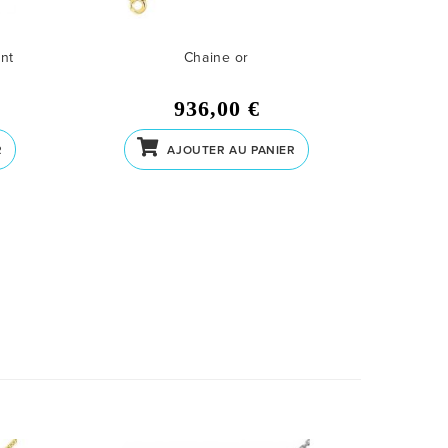
ent
Chaine or
936,00 €
R
AJOUTER AU PANIER