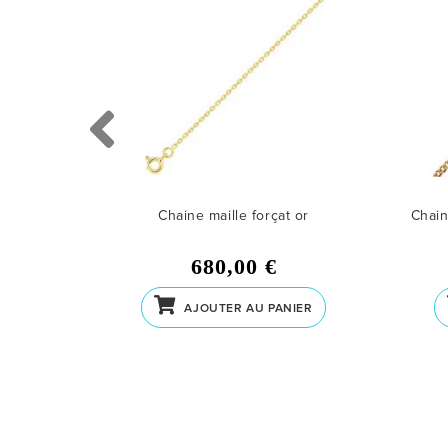
rgent
Chaine maille forçat or
Chain
680,00 €
IER
AJOUTER AU PANIER