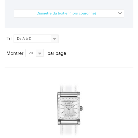
Diamètre du boitier (hors couronne) :
Tri
De A à Z
Montrer
par page
20