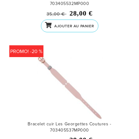
703405532MP000
28,00 €
35,00 €
AJOUTER AU PANIER
PROMO! -20 %
Bracelet cuir Les Georgettes Coutures -
703405537MP000