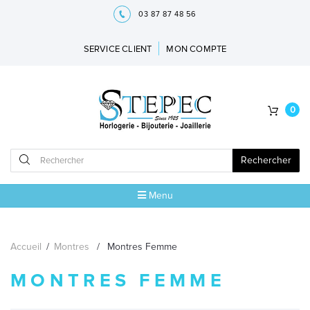
03 87 87 48 56
SERVICE CLIENT
MON COMPTE
0
Rechercher
Menu
ACCUEIL
Accueil
/
Montres
/
Montres Femme
MARQUES
MONTRES FEMME
BIJOUX