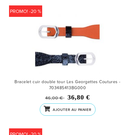
PROMO! -20 %
Bracelet cuir double tour Les Georgettes Coutures -
703485413BG000
36,80 €
46,00 €
AJOUTER AU PANIER
PROMO! -20 %