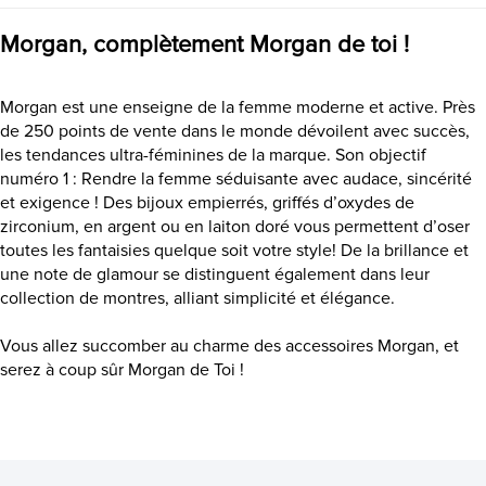
BALLET
Morgan, complètement Morgan de toi !
BOCCIA
Morgan est une enseigne de la femme moderne et active. Près
de 250 points de vente dans le monde dévoilent avec succès,
BREUNING
les tendances ultra-féminines de la marque. Son objectif
numéro 1 : Rendre la femme séduisante avec audace, sincérité
BRONZALLURE
et exigence ! Des bijoux empierrés, griffés d’oxydes de
zirconium, en argent ou en laiton doré vous permettent d’oser
CACHAREL
toutes les fantaisies quelque soit votre style! De la brillance et
une note de glamour se distinguent également dans leur
collection de montres, alliant simplicité et élégance.
CÉRAMIQUE K DIAMANT
Vous allez succomber au charme des accessoires Morgan, et
CERANITY
serez à coup sûr Morgan de Toi !
CERRUTI 1881
ALL BLACKS