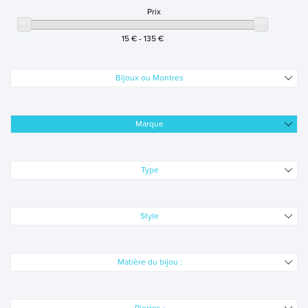
Prix
AM PM
15 € - 135 €
AMALYS
Bijoux ou Montres
ARMANI EXCHANGE
Marque
BAYARD
BERGSTERN
Type
BOCCIA
Style
CASIO
Matière du bijou :
CERTUS
VOIR TOUTES LES MARQUES BIJOUX