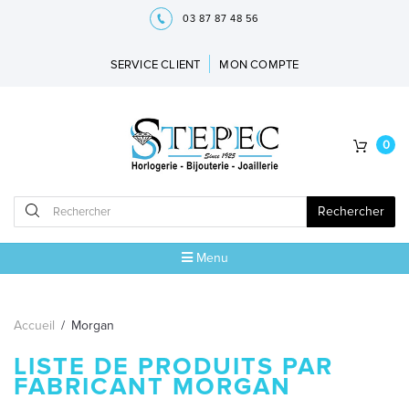
03 87 87 48 56
SERVICE CLIENT
MON COMPTE
0
Rechercher
Menu
ACCUEIL
Accueil
/
Morgan
MARQUES
LISTE DE PRODUITS PAR
FABRICANT MORGAN
5ÈME AVENUE