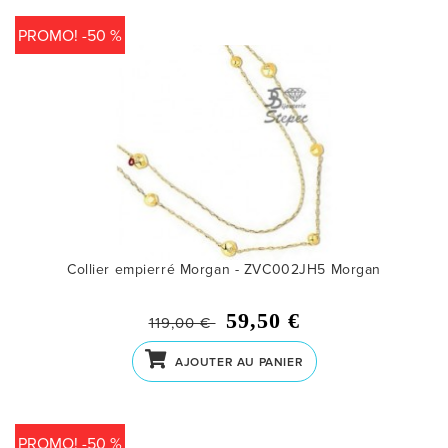
PROMO! -50 %
Collier empierré Morgan - ZVC002JH5
Morgan
59,50 €
119,00 €
AJOUTER AU PANIER
PROMO! -50 %