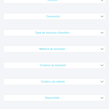
Pierres :
VOIR TOUTES LES MARQUES MONTRES
Couleur(s)
BIJOUX
MONTRES
Type de boucles d'oreilles :
LES GEORGETTES
Matière du bracelet :
SWAROVSKI
BONNES AFFAIRES
Couleur du bracelet
CARTES CADEAUX
IDÉE CADEAUX
Couleur du cadran
QUI SOMMES NOUS
Etanchéité :
BLOG