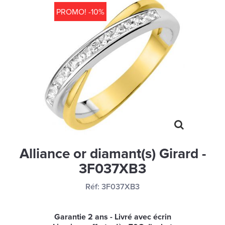
MONTRES
PROMO! -10%
LES GEORGETTES
SWAROVSKI
BONNES AFFAIRES
CARTES CADEAUX
IDÉE CADEAUX
QUI SOMMES NOUS
BLOG
Alliance or diamant(s) Girard -
3F037XB3
Réf:
3F037XB3
Garantie 2 ans - Livré avec écrin