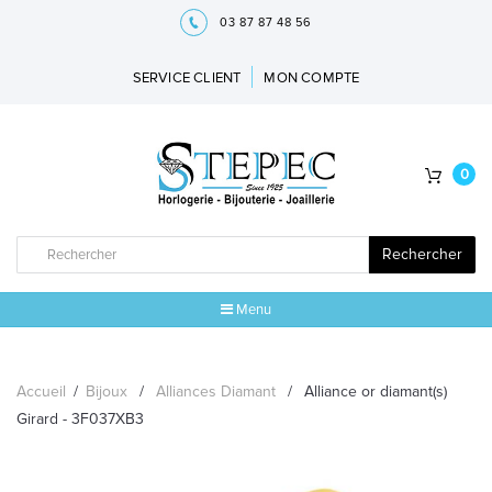
03 87 87 48 56
SERVICE CLIENT
MON COMPTE
0
Rechercher
Menu
ACCUEIL
Accueil
/
Bijoux
/
Alliances Diamant
/
Alliance or diamant(s)
MARQUES
Girard - 3F037XB3
BIJOUX