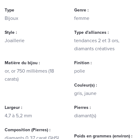
Type
Genre :
Bijoux
femme
Style :
Type d'alliances :
Joaillerie
tendances 2 et 3 ors,
diamants créatives
Matière du bijou :
Finition :
or, or 750 millièmes (18
polie
carats)
Couleur(s) :
gris, jaune
Largeur :
Pierres :
4,7 à 5,2 mm
diamant(s)
Composition (Pierres) :
Poids en grammes (environ) :
diamants 0,37 carat GHSI