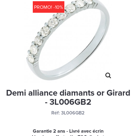
MONTRES
PROMO! -10%
LES GEORGETTES
SWAROVSKI
BONNES AFFAIRES
CARTES CADEAUX
IDÉE CADEAUX
QUI SOMMES NOUS
BLOG
Demi alliance diamants or Girard
- 3L006GB2
Réf:
3L006GB2
Garantie 2 ans - Livré avec écrin