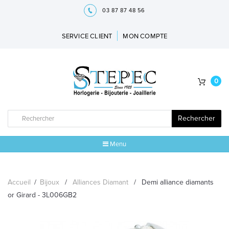
03 87 87 48 56
SERVICE CLIENT
MON COMPTE
0
Rechercher
Menu
ACCUEIL
Accueil
/
Bijoux
/
Alliances Diamant
/
Demi alliance diamants
MARQUES
or Girard - 3L006GB2
BIJOUX