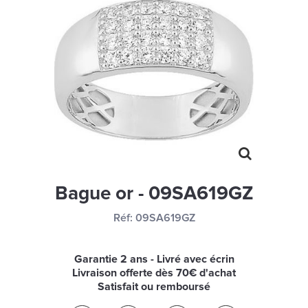
MONTRES
LES GEORGETTES
SWAROVSKI
BONNES AFFAIRES
CARTES CADEAUX
IDÉE CADEAUX
QUI SOMMES NOUS
Bague or - 09SA619GZ
BLOG
Réf:
09SA619GZ
Garantie 2 ans - Livré avec écrin
Livraison offerte dès 70€ d'achat
Satisfait ou remboursé