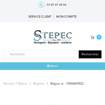
03 87 87 48 56
SERVICE CLIENT
MON COMPTE
0
Rechercher
Menu
ACCUEIL
Accueil
/
Bijoux
/
Bagues
/
Bague or - 09SA619GZ
MARQUES
BIJOUX