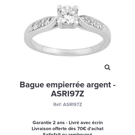
MONTRES
LES GEORGETTES
SWAROVSKI
BONNES AFFAIRES
CARTES CADEAUX
IDÉE CADEAUX
QUI SOMMES NOUS
Bague empierrée argent -
BLOG
ASRI97Z
Réf:
ASRI97Z
Garantie 2 ans - Livré avec écrin
Livraison offerte dès 70€ d'achat
Satisfait ou remboursé