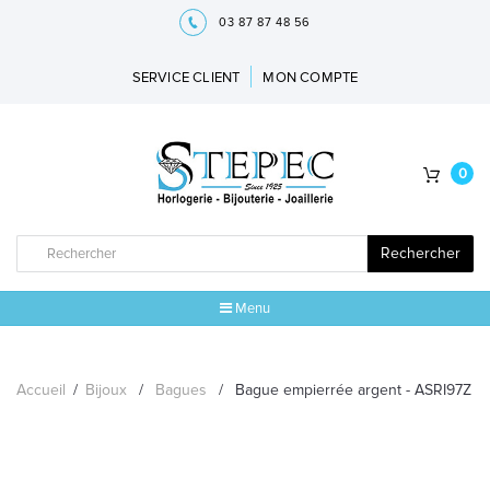
03 87 87 48 56
SERVICE CLIENT
MON COMPTE
0
Rechercher
Menu
ACCUEIL
Accueil
/
Bijoux
/
Bagues
/
Bague empierrée argent - ASRI97Z
MARQUES
BIJOUX