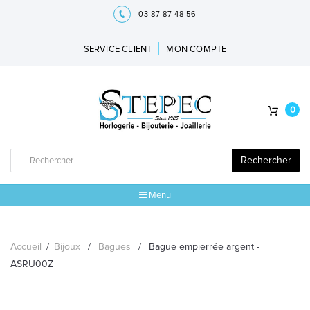
03 87 87 48 56
SERVICE CLIENT
MON COMPTE
0
Rechercher
Menu
ACCUEIL
Accueil
/
Bijoux
/
Bagues
/
Bague empierrée argent -
MARQUES
ASRU00Z
BIJOUX