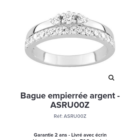
MONTRES
LES GEORGETTES
SWAROVSKI
BONNES AFFAIRES
CARTES CADEAUX
IDÉE CADEAUX
QUI SOMMES NOUS
BLOG
Bague empierrée argent -
ASRU00Z
Réf:
ASRU00Z
Garantie 2 ans - Livré avec écrin