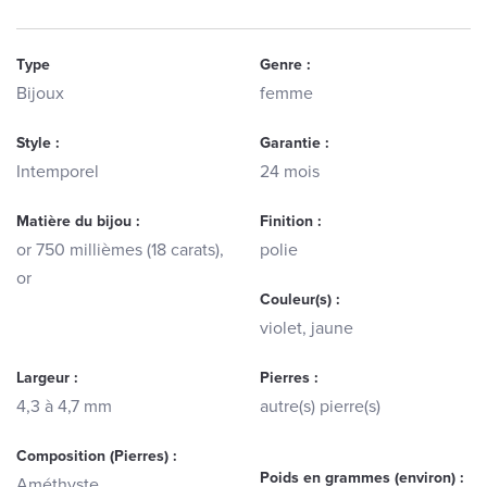
Type
Genre :
Bijoux
femme
Style :
Garantie :
Intemporel
24 mois
Matière du bijou :
Finition :
or 750 millièmes (18 carats),
polie
or
Couleur(s) :
violet, jaune
Largeur :
Pierres :
4,3 à 4,7 mm
autre(s) pierre(s)
Composition (Pierres) :
Poids en grammes (environ) :
Améthyste