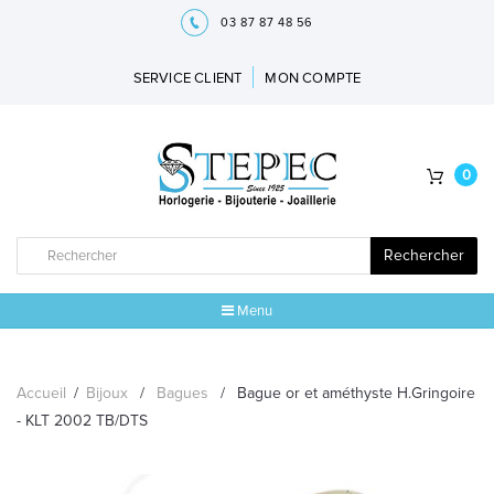
03 87 87 48 56
SERVICE CLIENT
MON COMPTE
0
Rechercher
Menu
ACCUEIL
Accueil
/
Bijoux
/
Bagues
/
Bague or et améthyste H.Gringoire
MARQUES
- KLT 2002 TB/DTS
BIJOUX