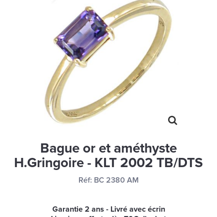
MONTRES
LES GEORGETTES
SWAROVSKI
BONNES AFFAIRES
CARTES CADEAUX
IDÉE CADEAUX
QUI SOMMES NOUS
BLOG
Bague or et améthyste
H.Gringoire - KLT 2002 TB/DTS
Réf:
BC 2380 AM
Garantie 2 ans - Livré avec écrin