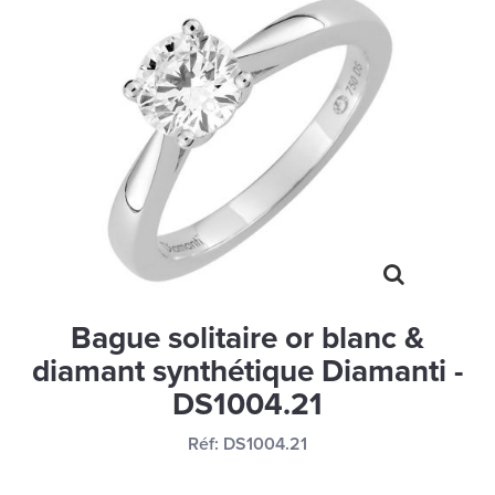
MONTRES
LES GEORGETTES
SWAROVSKI
BONNES AFFAIRES
CARTES CADEAUX
IDÉE CADEAUX
QUI SOMMES NOUS
BLOG
Bague solitaire or blanc &
diamant synthétique Diamanti -
DS1004.21
Réf:
DS1004.21