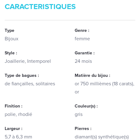
CARACTERISTIQUES
Type
Genre :
Bijoux
femme
Style :
Garantie :
Joaillerie, Intemporel
24 mois
Type de bagues :
Matière du bijou :
de fiançailles, solitaires
or 750 millièmes (18 carats),
or
Finition :
Couleur(s) :
polie, rhodié
gris
Largeur :
Pierres :
5,7 à 6,3 mm
diamant(s) synthétique(s)