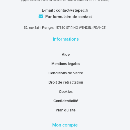
(appel local du mardi au samedi de 9h15 à 12h00 et de 14h à 18h30)
E-mail :
contact@stepec.fr
Par formulaire de contact
52, rue Saint François - 57350 STIRING-WENDEL (FRANCE)
Informations
Aide
Mentions légales
Conditions de Vente
Droit de rétractation
Cookies
Confidentialité
Plan du site
Mon compte