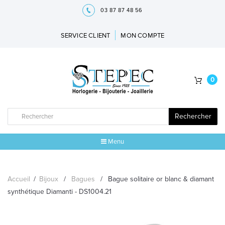
03 87 87 48 56
SERVICE CLIENT
MON COMPTE
0
Rechercher
Menu
ACCUEIL
Accueil
/
Bijoux
/
Bagues
/
Bague solitaire or blanc & diamant
MARQUES
synthétique Diamanti - DS1004.21
BIJOUX