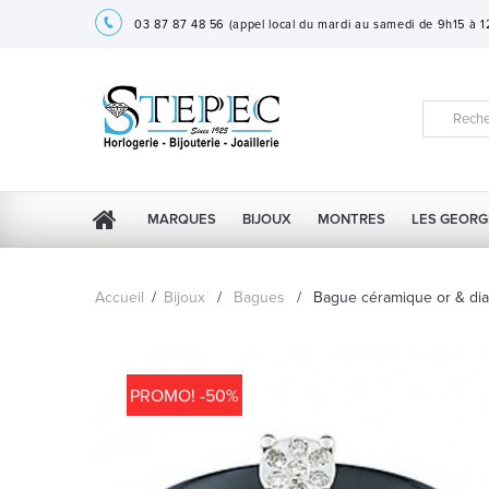
03 87 87 48 56
(appel local du mardi au samedi de 9h15 à 
MARQUES
BIJOUX
MONTRES
LES GEORG
Accueil
/
Bijoux
/
Bagues
/
Bague céramique or & di
PROMO! -50%