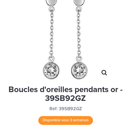
MONTRES
LES GEORGETTES
SWAROVSKI
BONNES AFFAIRES
CARTES CADEAUX
IDÉE CADEAUX
QUI SOMMES NOUS
BLOG
Boucles d'oreilles pendants or -
39SB92GZ
Réf:
39SB92GZ
Disponible sous 3 semaines