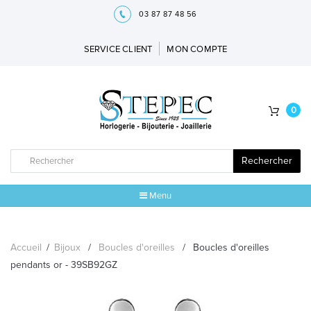
03 87 87 48 56
SERVICE CLIENT
MON COMPTE
0
Rechercher
Menu
ACCUEIL
Accueil
/
Bijoux
/
Boucles d'oreilles
/
Boucles d'oreilles
MARQUES
pendants or - 39SB92GZ
BIJOUX