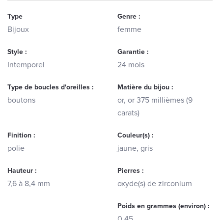
Type
Genre :
Bijoux
femme
Style :
Garantie :
Intemporel
24 mois
Type de boucles d'oreilles :
Matière du bijou :
boutons
or, or 375 millièmes (9
carats)
Finition :
Couleur(s) :
polie
jaune, gris
Hauteur :
Pierres :
7,6 à 8,4 mm
oxyde(s) de zirconium
Poids en grammes (environ) :
0.45