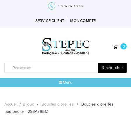
03 87 87 48 56
SERVICE CLIENT
MON COMPTE
0
Rechercher
Menu
ACCUEIL
Accueil
/
Bijoux
/
Boucles d'oreilles
/
Boucles d'oreilles
MARQUES
boutons or - 29SA716BZ
BIJOUX