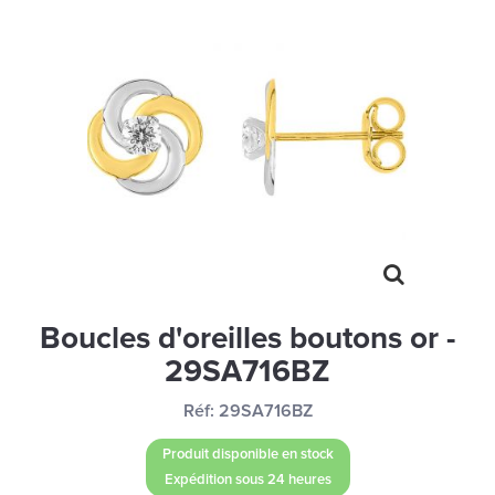
MONTRES
LES GEORGETTES
SWAROVSKI
BONNES AFFAIRES
CARTES CADEAUX
IDÉE CADEAUX
QUI SOMMES NOUS
BLOG
Boucles d'oreilles boutons or -
29SA716BZ
Réf:
29SA716BZ
Produit disponible en stock
Expédition sous 24 heures