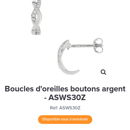
MONTRES
LES GEORGETTES
SWAROVSKI
BONNES AFFAIRES
CARTES CADEAUX
IDÉE CADEAUX
QUI SOMMES NOUS
BLOG
Boucles d'oreilles boutons argent
- ASWS30Z
Réf:
ASWS30Z
Disponible sous 3 semaines