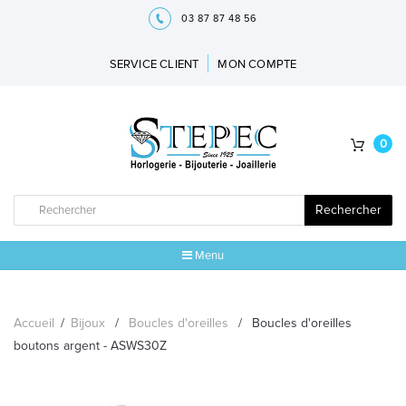
03 87 87 48 56
SERVICE CLIENT
MON COMPTE
0
Rechercher
Menu
ACCUEIL
Accueil
/
Bijoux
/
Boucles d'oreilles
/
Boucles d'oreilles
MARQUES
boutons argent - ASWS30Z
BIJOUX