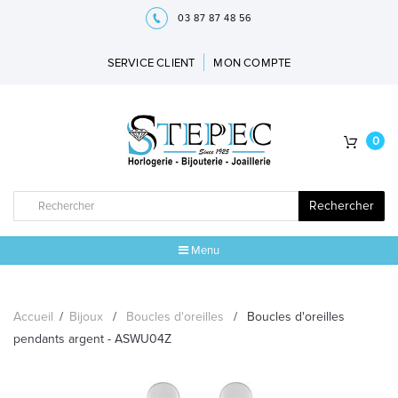
03 87 87 48 56
SERVICE CLIENT
MON COMPTE
0
Rechercher
Menu
ACCUEIL
Accueil
/
Bijoux
/
Boucles d'oreilles
/
Boucles d'oreilles
MARQUES
pendants argent - ASWU04Z
BIJOUX