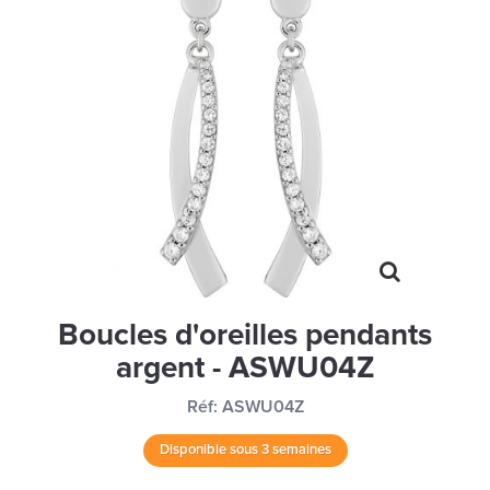
MONTRES
LES GEORGETTES
SWAROVSKI
BONNES AFFAIRES
CARTES CADEAUX
IDÉE CADEAUX
QUI SOMMES NOUS
BLOG
Boucles d'oreilles pendants
argent - ASWU04Z
Réf:
ASWU04Z
Disponible sous 3 semaines