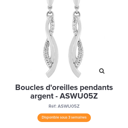
MONTRES
LES GEORGETTES
SWAROVSKI
BONNES AFFAIRES
CARTES CADEAUX
IDÉE CADEAUX
QUI SOMMES NOUS
BLOG
Boucles d'oreilles pendants
argent - ASWU05Z
Réf:
ASWU05Z
Disponible sous 3 semaines