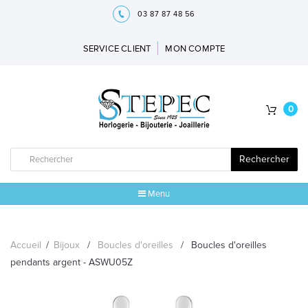
03 87 87 48 56
SERVICE CLIENT
MON COMPTE
0
Rechercher
Menu
ACCUEIL
Accueil
/
Bijoux
/
Boucles d'oreilles
/
Boucles d'oreilles
MARQUES
pendants argent - ASWU05Z
BIJOUX