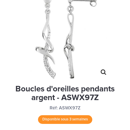
MONTRES
LES GEORGETTES
SWAROVSKI
BONNES AFFAIRES
CARTES CADEAUX
IDÉE CADEAUX
QUI SOMMES NOUS
BLOG
Boucles d'oreilles pendants
argent - ASWX97Z
Réf:
ASWX97Z
Disponible sous 3 semaines