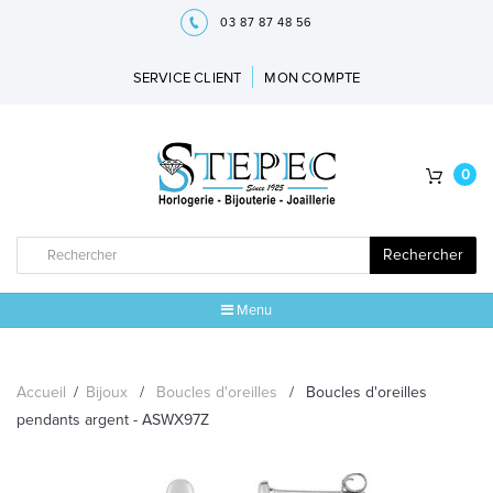
03 87 87 48 56
SERVICE CLIENT
MON COMPTE
0
Rechercher
Menu
ACCUEIL
Accueil
/
Bijoux
/
Boucles d'oreilles
/
Boucles d'oreilles
MARQUES
pendants argent - ASWX97Z
BIJOUX