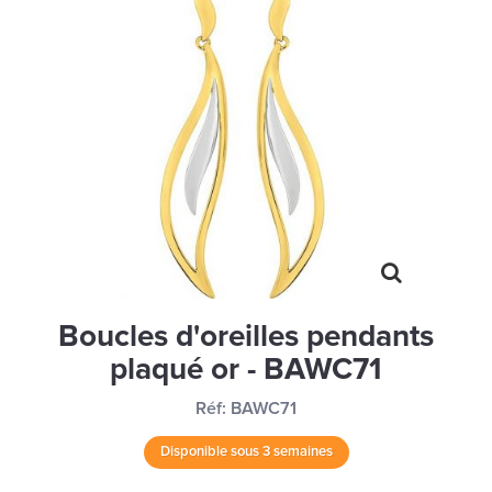
MONTRES
LES GEORGETTES
SWAROVSKI
BONNES AFFAIRES
CARTES CADEAUX
IDÉE CADEAUX
QUI SOMMES NOUS
BLOG
Boucles d'oreilles pendants
plaqué or - BAWC71
Réf:
BAWC71
Disponible sous 3 semaines