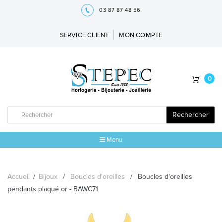
03 87 87 48 56
SERVICE CLIENT
MON COMPTE
0
Rechercher
Menu
ACCUEIL
Accueil
/
Bijoux
/
Boucles d'oreilles
/
Boucles d'oreilles
MARQUES
pendants plaqué or - BAWC71
BIJOUX