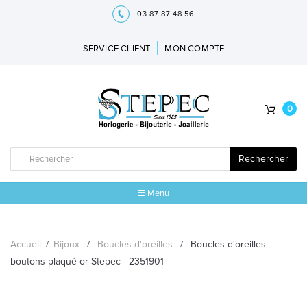
03 87 87 48 56
SERVICE CLIENT
MON COMPTE
0
Rechercher
Menu
ACCUEIL
Accueil
/
Bijoux
/
Boucles d'oreilles
/
Boucles d'oreilles
MARQUES
boutons plaqué or Stepec - 2351901
BIJOUX