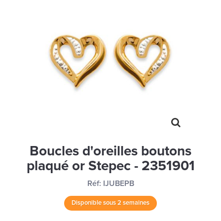
MONTRES
LES GEORGETTES
SWAROVSKI
BONNES AFFAIRES
CARTES CADEAUX
IDÉE CADEAUX
QUI SOMMES NOUS
BLOG
Boucles d'oreilles boutons
plaqué or Stepec - 2351901
Réf:
IJUBEPB
Disponible sous 2 semaines