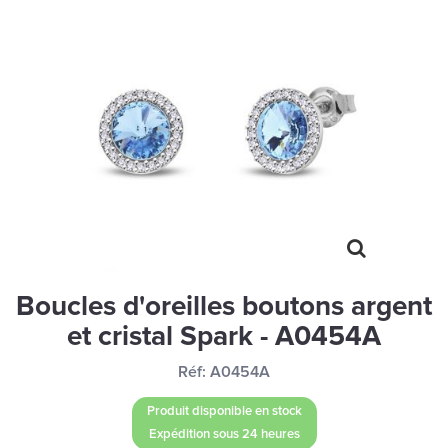
MONTRES
LES GEORGETTES
SWAROVSKI
BONNES AFFAIRES
CARTES CADEAUX
IDÉE CADEAUX
QUI SOMMES NOUS
BLOG
Boucles d'oreilles boutons argent
et cristal Spark - A0454A
Réf:
A0454A
Produit disponible en stock
Expédition sous 24 heures