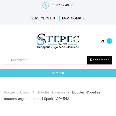
03 87 87 48 56
SERVICE CLIENT
MON COMPTE
0
Rechercher
Menu
ACCUEIL
Accueil
/
Bijoux
/
Boucles d'oreilles
/
Boucles d'oreilles
MARQUES
boutons argent et cristal Spark - A0454A
BIJOUX