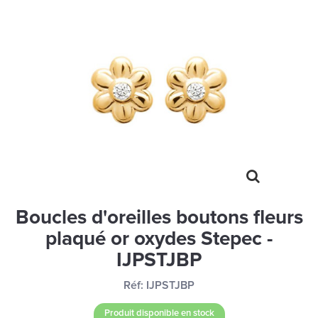
MONTRES
LES GEORGETTES
SWAROVSKI
BONNES AFFAIRES
CARTES CADEAUX
IDÉE CADEAUX
QUI SOMMES NOUS
BLOG
Boucles d'oreilles boutons fleurs
plaqué or oxydes Stepec -
IJPSTJBP
Réf:
IJPSTJBP
Produit disponible en stock