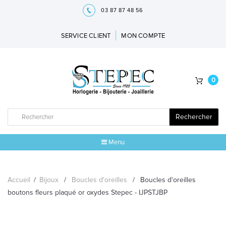
03 87 87 48 56
SERVICE CLIENT
MON COMPTE
0
Rechercher
Menu
ACCUEIL
Accueil
/
Bijoux
/
Boucles d'oreilles
/
Boucles d'oreilles
MARQUES
boutons fleurs plaqué or oxydes Stepec - IJPSTJBP
BIJOUX