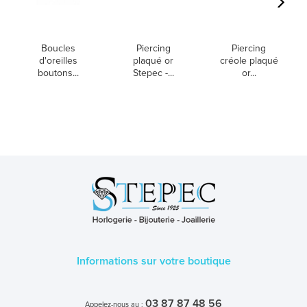
Boucles
Piercing
Piercing
d'oreilles
plaqué or
créole plaqué
boutons...
Stepec -...
or...
Informations sur votre boutique
03 87 87 48 56
Appelez-nous au :