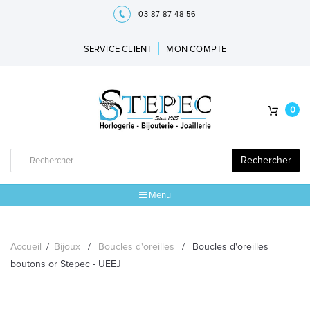
03 87 87 48 56
SERVICE CLIENT
MON COMPTE
0
Rechercher
Menu
ACCUEIL
Accueil
/
Bijoux
/
Boucles d'oreilles
/
Boucles d'oreilles
MARQUES
boutons or Stepec - UEEJ
BIJOUX