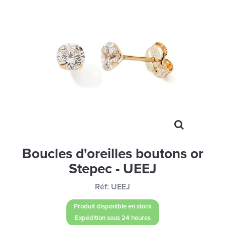
MONTRES
LES GEORGETTES
SWAROVSKI
BONNES AFFAIRES
CARTES CADEAUX
IDÉE CADEAUX
QUI SOMMES NOUS
BLOG
Boucles d'oreilles boutons or
Stepec - UEEJ
Réf:
UEEJ
Produit disponible en stock
Expédition sous 24 heures