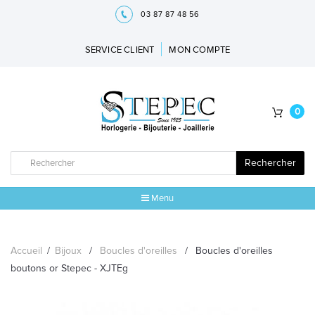
03 87 87 48 56
SERVICE CLIENT
MON COMPTE
0
Rechercher
Menu
ACCUEIL
Accueil
/
Bijoux
/
Boucles d'oreilles
/
Boucles d'oreilles
MARQUES
boutons or Stepec - XJTEg
BIJOUX