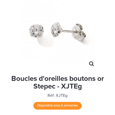
MONTRES
LES GEORGETTES
SWAROVSKI
BONNES AFFAIRES
CARTES CADEAUX
IDÉE CADEAUX
QUI SOMMES NOUS
BLOG
Boucles d'oreilles boutons or
Stepec - XJTEg
Réf:
XJTEg
Disponible sous 5 semaines