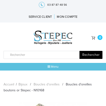
03 87 87 48 56
SERVICE CLIENT
MON COMPTE
0
Rechercher
Menu
ACCUEIL
Accueil
/
Bijoux
/
Boucles d'oreilles
/
Boucles d'oreilles
MARQUES
boutons or Stepec - N10168
BIJOUX