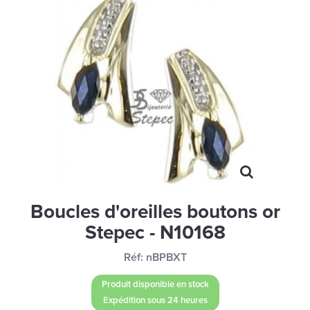
MONTRES
LES GEORGETTES
SWAROVSKI
BONNES AFFAIRES
CARTES CADEAUX
IDÉE CADEAUX
QUI SOMMES NOUS
BLOG
Boucles d'oreilles boutons or
Stepec - N10168
Réf:
nBPBXT
Produit disponible en stock
Expédition sous 24 heures