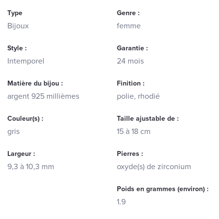
Type
Genre :
Bijoux
femme
Style :
Garantie :
Intemporel
24 mois
Matière du bijou :
Finition :
argent 925 millièmes
polie, rhodié
Couleur(s) :
Taille ajustable de :
gris
15 à 18 cm
Largeur :
Pierres :
9,3 à 10,3 mm
oxyde(s) de zirconium
Poids en grammes (environ) :
1.9