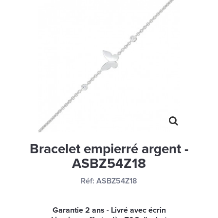
MONTRES
LES GEORGETTES
SWAROVSKI
BONNES AFFAIRES
CARTES CADEAUX
IDÉE CADEAUX
QUI SOMMES NOUS
BLOG
Bracelet empierré argent -
ASBZ54Z18
Réf:
ASBZ54Z18
Garantie 2 ans - Livré avec écrin