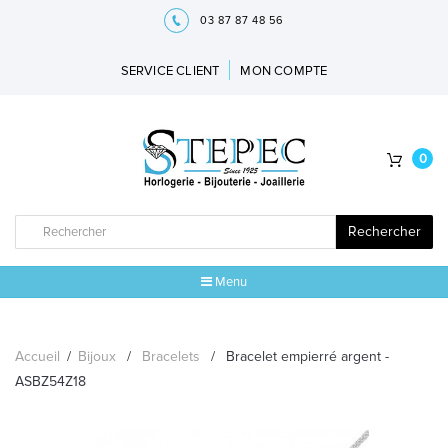
03 87 87 48 56
SERVICE CLIENT
MON COMPTE
0
Rechercher
Menu
ACCUEIL
Accueil
/
Bijoux
/
Bracelets
/
Bracelet empierré argent -
MARQUES
ASBZ54Z18
BIJOUX