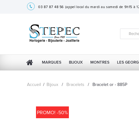
03 87 87 48 56
(appel local du mardi au samedi de 9h15 à 
MARQUES
BIJOUX
MONTRES
LES GEORG
Accueil
/
Bijoux
/
Bracelets
/
Bracelet or - 885P
PROMO! -50%