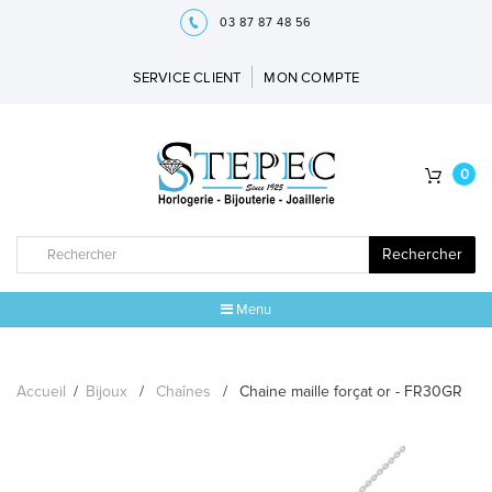
03 87 87 48 56
SERVICE CLIENT
MON COMPTE
0
Rechercher
Menu
ACCUEIL
Accueil
/
Bijoux
/
Chaînes
/
Chaine maille forçat or - FR30GR
MARQUES
BIJOUX