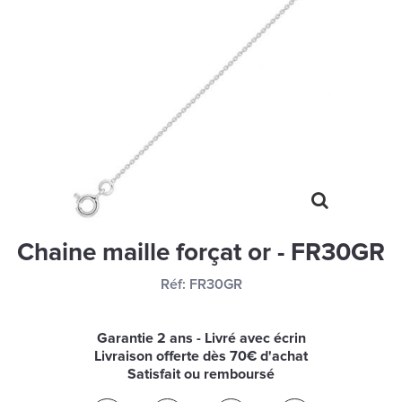
MONTRES
LES GEORGETTES
SWAROVSKI
BONNES AFFAIRES
CARTES CADEAUX
IDÉE CADEAUX
QUI SOMMES NOUS
Chaine maille forçat or - FR30GR
BLOG
Réf:
FR30GR
Garantie 2 ans - Livré avec écrin
Livraison offerte dès 70€ d'achat
Satisfait ou remboursé