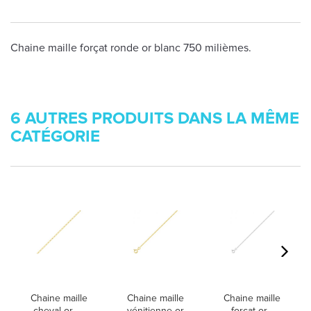
Chaine maille forçat ronde or blanc 750 milièmes.
6 AUTRES PRODUITS DANS LA MÊME
CATÉGORIE
Chaine maille
Chaine maille
Chaine maille
cheval or -...
vénitienne or
forçat or -