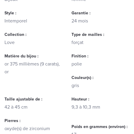
Style :
Garantie :
Intemporel
24 mois
Collection :
Type de mailles :
Love
forçat
Matière du bijou :
Finition :
or 375 millièmes (9 carats),
polie
or
Couleur(s) :
gris
Taille ajustable de :
Hauteur :
42 à 45 cm
9,3 à 10,3 mm
Pierres :
Poids en grammes (environ) :
oxyde(s) de zirconium