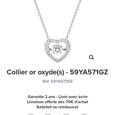
MONTRES
LES GEORGETTES
SWAROVSKI
BONNES AFFAIRES
CARTES CADEAUX
IDÉE CADEAUX
QUI SOMMES NOUS
Collier or oxyde(s) - 59YA571GZ
BLOG
Réf:
59YA571GZ
Garantie 2 ans - Livré avec écrin
Livraison offerte dès 70€ d'achat
Satisfait ou remboursé