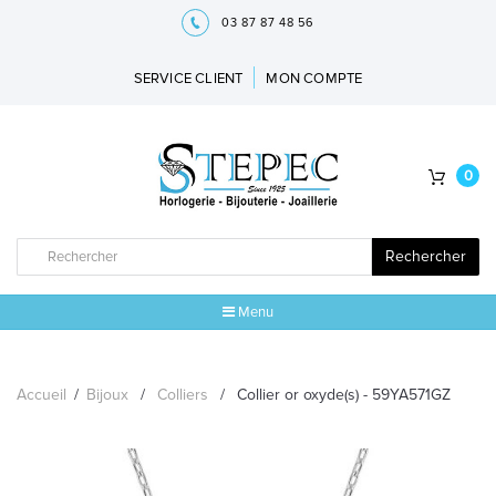
03 87 87 48 56
SERVICE CLIENT
MON COMPTE
0
Rechercher
Menu
ACCUEIL
Accueil
/
Bijoux
/
Colliers
/
Collier or oxyde(s) - 59YA571GZ
MARQUES
BIJOUX