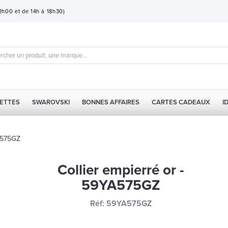
12h00 et de 14h à 18h30)
ETTES
SWAROVSKI
BONNES AFFAIRES
CARTES CADEAUX
I
YA575GZ
Collier empierré or -
59YA575GZ
Réf:
59YA575GZ