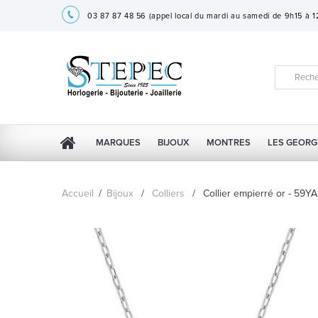
03 87 87 48 56
(appel local du mardi au samedi de 9h15 à 
MARQUES
BIJOUX
MONTRES
LES GEORG
Accueil
/
Bijoux
/
Colliers
/
Collier empierré or - 59