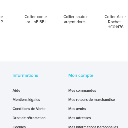
or -
Collier coeur
Collier sautoir
Collier Acier
BP
or - nBIBBI
argent doré...
Rochet -
HC01476
Informations
Mon compte
Aide
Mes commandes
Mentions légales
Mes retours de marchandise
Conditions de Vente
Mes avoirs
Droit de rétractation
Mes adresses
Cookies
Mes informations personnelles