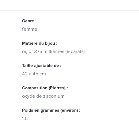
Genre :
femme
Matière du bijou :
or, or 375 millièmes (9 carats)
Taille ajustable de :
42 à 45 cm
Composition (Pierres) :
oxyde de zirconium
Poids en grammes (environ) :
1.5