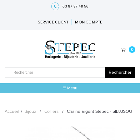
03 87 87 48 56
SERVICE CLIENT
MON COMPTE
0
Rechercher
Menu
ACCUEIL
Accueil
/
Bijoux
/
Colliers
/
Chaine argent Stepec - SIBJJSOU
MARQUES
BIJOUX