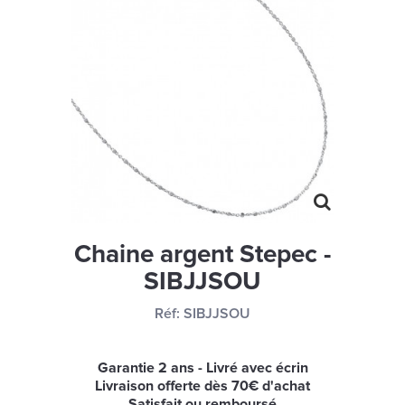
MONTRES
LES GEORGETTES
SWAROVSKI
BONNES AFFAIRES
CARTES CADEAUX
IDÉE CADEAUX
QUI SOMMES NOUS
Chaine argent Stepec -
BLOG
SIBJJSOU
Réf:
SIBJJSOU
Garantie 2 ans - Livré avec écrin
Livraison offerte dès 70€ d'achat
Satisfait ou remboursé