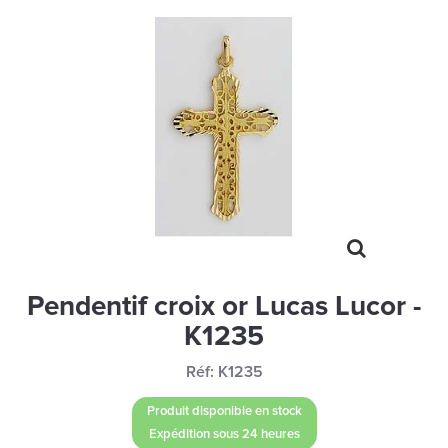
MONTRES
LES GEORGETTES
SWAROVSKI
BONNES AFFAIRES
CARTES CADEAUX
IDÉE CADEAUX
QUI SOMMES NOUS
BLOG
Pendentif croix or Lucas Lucor -
K1235
Réf:
K1235
Produit disponible en stock
Expédition sous 24 heures