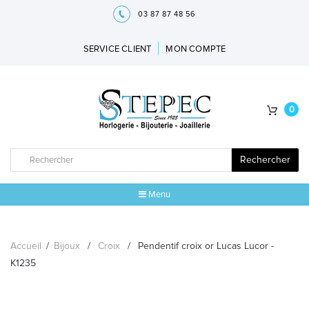
03 87 87 48 56
SERVICE CLIENT
MON COMPTE
0
Rechercher
Menu
ACCUEIL
Accueil
/
Bijoux
/
Croix
/
Pendentif croix or Lucas Lucor -
MARQUES
K1235
BIJOUX