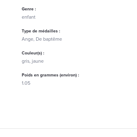
Genre :
enfant
Type de médailles :
Ange, De baptême
Couleur(s) :
gris, jaune
Poids en grammes (environ) :
1.05