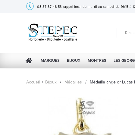
03 87 87 48 56
(appel local du mardi au samedi de 9h15 à 
MARQUES
BIJOUX
MONTRES
LES GEORG
Accueil
/
Bijoux
/
Médailles
/
Médaille ange or Lucas 