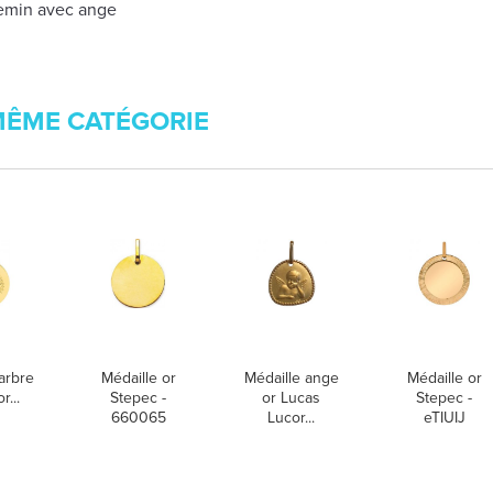
hemin avec ange
MÊME CATÉGORIE
arbre
Médaille or
Médaille ange
Médaille or
r...
Stepec -
or Lucas
Stepec -
660065
Lucor...
eTIUIJ