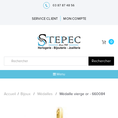
03 87 87 48 56
SERVICE CLIENT
MON COMPTE
0
Rechercher
Menu
ACCUEIL
Accueil
/
Bijoux
/
Médailles
/
Médaille vierge or - 660084
MARQUES
BIJOUX