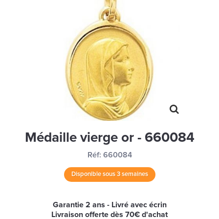
MONTRES
LES GEORGETTES
SWAROVSKI
BONNES AFFAIRES
CARTES CADEAUX
IDÉE CADEAUX
QUI SOMMES NOUS
Médaille vierge or - 660084
BLOG
Réf:
660084
Disponible sous 3 semaines
Garantie 2 ans - Livré avec écrin
Livraison offerte dès 70€ d'achat