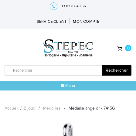
03 87 87 48 56
SERVICE CLIENT
MON COMPTE
0
Rechercher
Menu
ACCUEIL
Accueil
/
Bijoux
/
Médailles
/
Médaille ange or - 7415G
MARQUES
BIJOUX