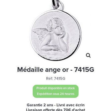
MONTRES
LES GEORGETTES
SWAROVSKI
BONNES AFFAIRES
CARTES CADEAUX
IDÉE CADEAUX
QUI SOMMES NOUS
Médaille ange or - 7415G
BLOG
Réf:
7415G
Produit disponible en stock
Expédition sous 24 heures
Garantie 2 ans - Livré avec écrin
Livraison offerte dès 70€ d'achat