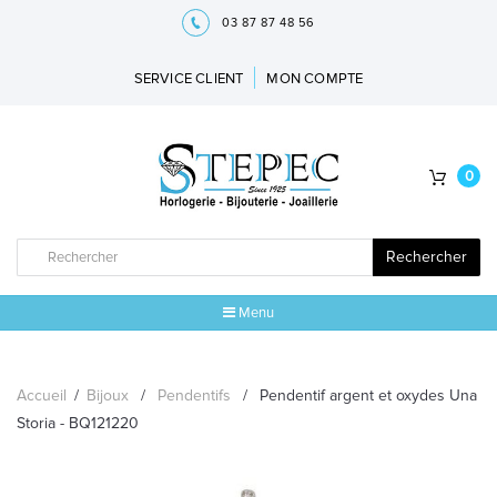
03 87 87 48 56
SERVICE CLIENT
MON COMPTE
0
Rechercher
Menu
ACCUEIL
Accueil
/
Bijoux
/
Pendentifs
/
Pendentif argent et oxydes Una
MARQUES
Storia - BQ121220
BIJOUX