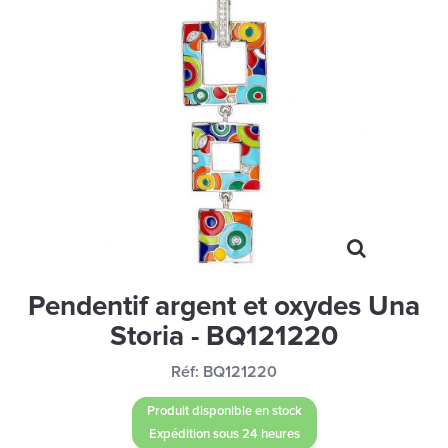
MONTRES
LES GEORGETTES
SWAROVSKI
BONNES AFFAIRES
CARTES CADEAUX
IDÉE CADEAUX
QUI SOMMES NOUS
BLOG
Pendentif argent et oxydes Una
Storia - BQ121220
Réf:
BQ121220
Produit disponible en stock
Expédition sous 24 heures