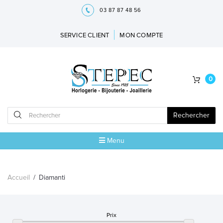
03 87 87 48 56
SERVICE CLIENT
MON COMPTE
0
Rechercher
Menu
ACCUEIL
Accueil
/
Diamanti
MARQUES
BIJOUX
Prix