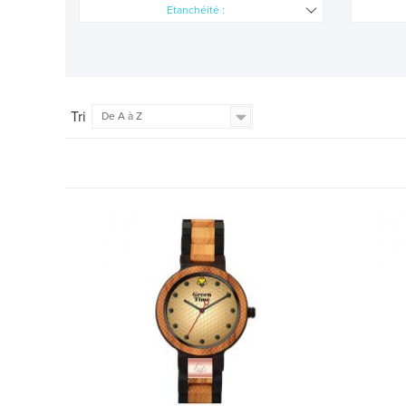
Etanchéité :
Tri
De A à Z