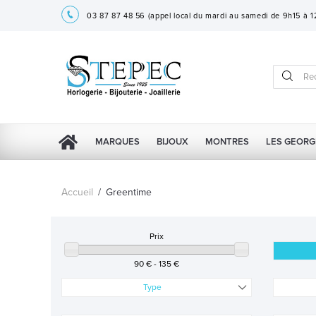
03 87 87 48 56
(appel local du mardi au samedi de 9h15 à 
MARQUES
BIJOUX
MONTRES
LES GEORG
Accueil
/
Greentime
Prix
90 € - 135 €
Type