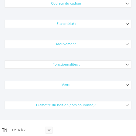
Couleur du cadran
VOIR TOUTES LES MARQUES MONTRES
Etanchéité :
BIJOUX
MONTRES
Mouvement
LES GEORGETTES
SWAROVSKI
Fonctionnalités :
BONNES AFFAIRES
Verre
CARTES CADEAUX
IDÉE CADEAUX
Diamètre du boitier (hors couronne) :
QUI SOMMES NOUS
BLOG
Tri
De A à Z