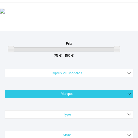
BALLET
BOCCIA
BREUNING
Prix
BRONZALLURE
75 € - 150 €
CACHAREL
Bijoux ou Montres
CÉRAMIQUE K DIAMANT
Marque
CERANITY
Type
CERRUTI 1881
ALL BLACKS
Style