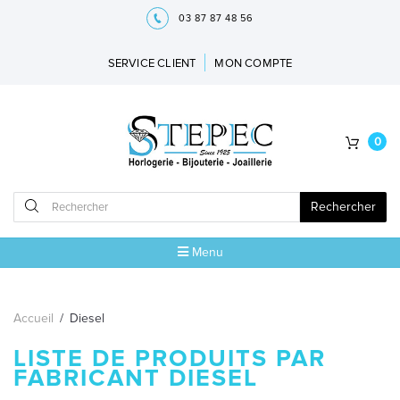
03 87 87 48 56
SERVICE CLIENT
MON COMPTE
0
Rechercher
Menu
ACCUEIL
Accueil
/
Diesel
MARQUES
LISTE DE PRODUITS PAR
FABRICANT DIESEL
5ÈME AVENUE