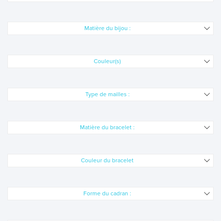
AM PM
Matière du bijou :
AMALYS
Couleur(s)
ARMANI EXCHANGE
BAYARD
Type de mailles :
BERGSTERN
Matière du bracelet :
BOCCIA
Couleur du bracelet
CASIO
CERTUS
Forme du cadran :
VOIR TOUTES LES MARQUES BIJOUX