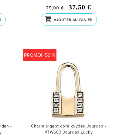
37,50 €
75,00 €
R
AJOUTER AU PANIER
PROMO! -50 %
rdan -
Charm argent doré oxydes Jourdan -
y
ATW683
Jourdan Lucky