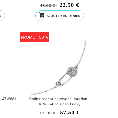
€
22,50 €
45,00 €
R
AJOUTER AU PANIER
PROMO! -50 %
 - ATW681
Collier argent et oxydes Jourdan -
ATW664
Jourdan Lucky
€
57,50 €
115,00 €