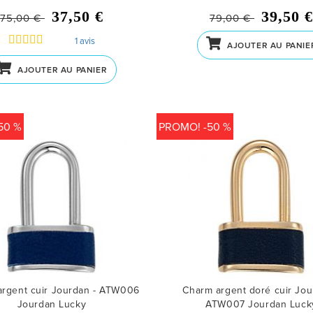
37,50 €
39,50 €
75,00 €
79,00 €
1 avis
AJOUTER AU PANIE
AJOUTER AU PANIER
50 %
PROMO! -50 %
argent cuir Jourdan - ATW006
Charm argent doré cuir Jou
Jourdan Lucky
ATW007
Jourdan Luck