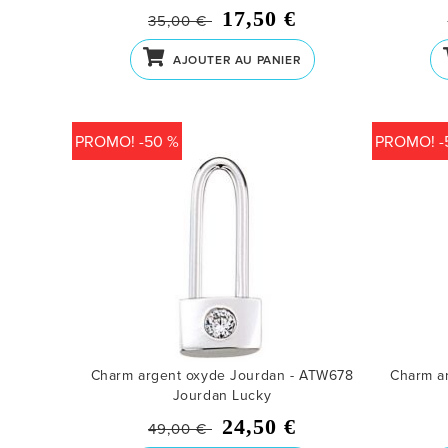
17,50 €
35,00 €
AJOUTER AU PANIER
PROMO! -50 %
PROMO! -
Charm argent oxyde Jourdan - ATW678
Charm a
Jourdan Lucky
24,50 €
49,00 €