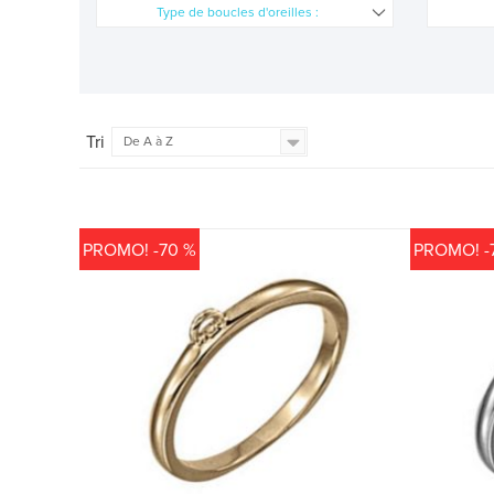
Type de boucles d'oreilles :
Tri
De A à Z
PROMO! -70 %
PROMO! -