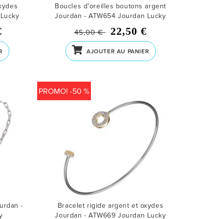
oxydes
Boucles d'oreilles boutons argent
 Lucky
Jourdan - ATW654
Jourdan Lucky
€
22,50 €
45,00 €
R
AJOUTER AU PANIER
PROMO! -50 %
urdan -
Bracelet rigide argent et oxydes
y
Jourdan - ATW669
Jourdan Lucky