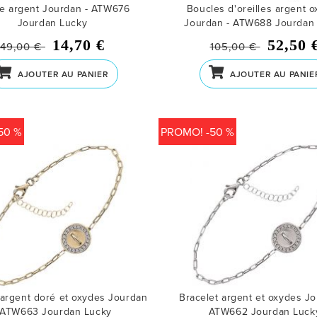
e argent Jourdan - ATW676
Boucles d'oreilles argent 
Jourdan Lucky
Jourdan - ATW688
Jourdan
14,70 €
52,50 
49,00 €
105,00 €
AJOUTER AU PANIER
AJOUTER AU PANIE
50 %
PROMO! -50 %
 argent doré et oxydes Jourdan
Bracelet argent et oxydes Jo
 ATW663
Jourdan Lucky
ATW662
Jourdan Luck