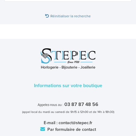
MONTRES
LES GEORGETTES
Réinitialiser la recherche
SWAROVSKI
BONNES AFFAIRES
CARTES CADEAUX
IDÉE CADEAUX
QUI SOMMES NOUS
Informations sur votre boutique
BLOG
03 87 87 48 56
Appelez-nous au :
(appel local du mardi au samedi de 9h15 à 12h00 et de 14h à 18h30)
E-mail :
contact@stepec.fr
Par formulaire de contact