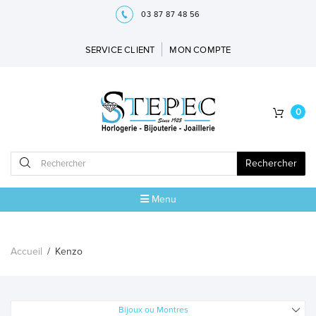
03 87 87 48 56
SERVICE CLIENT
MON COMPTE
0
Rechercher
Menu
ACCUEIL
Accueil
/
Kenzo
MARQUES
BIJOUX
Bijoux ou Montres