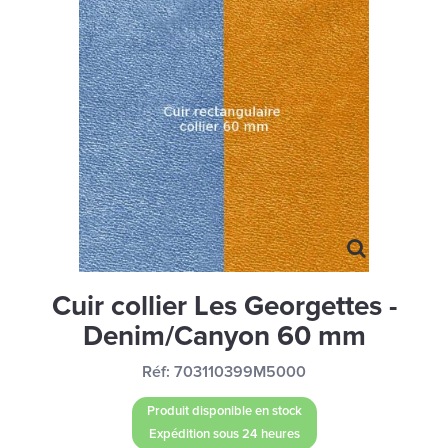
MONTRES
LES GEORGETTES
SWAROVSKI
BONNES AFFAIRES
CARTES CADEAUX
IDÉE CADEAUX
QUI SOMMES NOUS
BLOG
Cuir collier Les Georgettes -
Denim/Canyon 60 mm
Réf:
703110399M5000
Produit disponible en stock
Expédition sous 24 heures