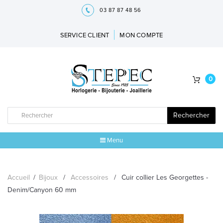
03 87 87 48 56
SERVICE CLIENT
MON COMPTE
0
Rechercher
Menu
ACCUEIL
Accueil
/
Bijoux
/
Accessoires
/
Cuir collier Les Georgettes -
MARQUES
Denim/Canyon 60 mm
BIJOUX