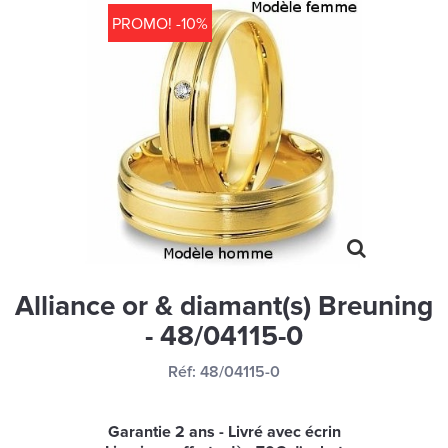
MONTRES
PROMO! -10%
LES GEORGETTES
SWAROVSKI
BONNES AFFAIRES
CARTES CADEAUX
IDÉE CADEAUX
QUI SOMMES NOUS
BLOG
Alliance or & diamant(s) Breuning
- 48/04115-0
Réf:
48/04115-0
Garantie 2 ans - Livré avec écrin