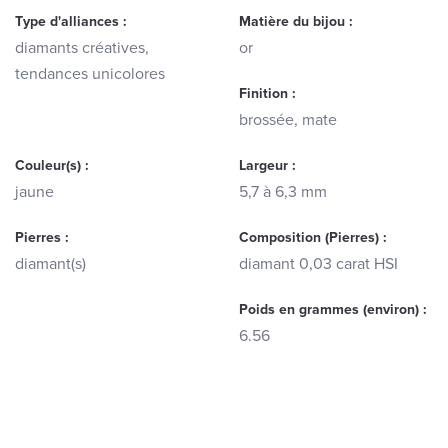
Type d'alliances :
Matière du bijou :
diamants créatives,
or
tendances unicolores
Finition :
brossée, mate
Couleur(s) :
Largeur :
jaune
5,7 à 6,3 mm
Pierres :
Composition (Pierres) :
diamant(s)
diamant 0,03 carat HSI
Poids en grammes (environ) :
6.56