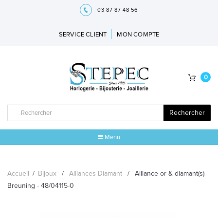
03 87 87 48 56
SERVICE CLIENT
MON COMPTE
0
Rechercher
Menu
ACCUEIL
Accueil
/
Bijoux
/
Alliances Diamant
/
Alliance or & diamant(s)
MARQUES
Breuning - 48/04115-0
BIJOUX