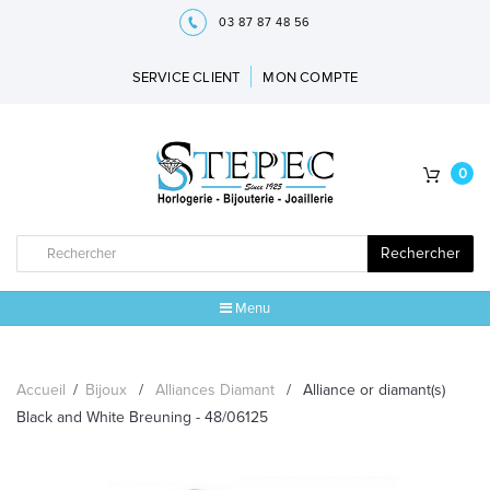
03 87 87 48 56
SERVICE CLIENT
MON COMPTE
0
Rechercher
Menu
ACCUEIL
Accueil
/
Bijoux
/
Alliances Diamant
/
Alliance or diamant(s)
MARQUES
Black and White Breuning - 48/06125
BIJOUX