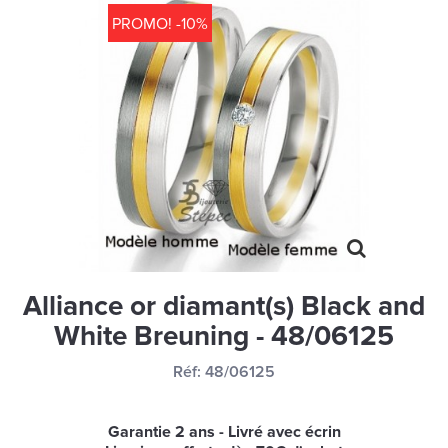
MONTRES
PROMO! -10%
LES GEORGETTES
SWAROVSKI
BONNES AFFAIRES
CARTES CADEAUX
IDÉE CADEAUX
QUI SOMMES NOUS
BLOG
Alliance or diamant(s) Black and
White Breuning - 48/06125
Réf:
48/06125
Garantie 2 ans - Livré avec écrin