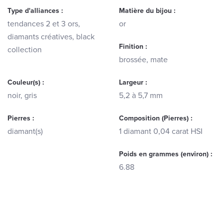
Type d'alliances :
Matière du bijou :
tendances 2 et 3 ors,
or
diamants créatives, black
Finition :
collection
brossée, mate
Couleur(s) :
Largeur :
noir, gris
5,2 à 5,7 mm
Pierres :
Composition (Pierres) :
diamant(s)
1 diamant 0,04 carat HSI
Poids en grammes (environ) :
6.88