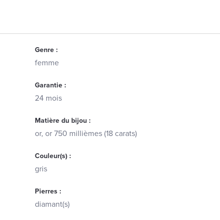
Genre :
femme
Garantie :
24 mois
Matière du bijou :
or, or 750 millièmes (18 carats)
Couleur(s) :
gris
Pierres :
diamant(s)