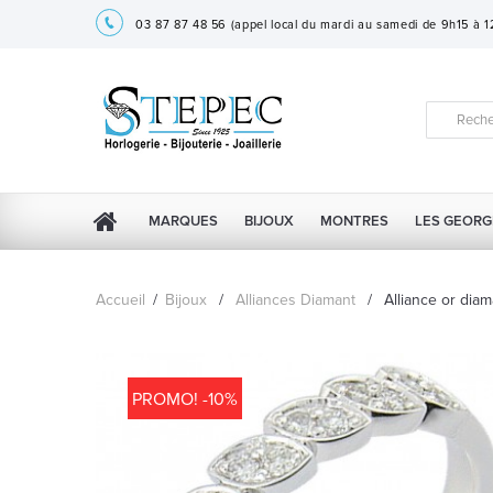
03 87 87 48 56
(appel local du mardi au samedi de 9h15 à 
MARQUES
BIJOUX
MONTRES
LES GEORG
Accueil
/
Bijoux
/
Alliances Diamant
/
Alliance or dia
PROMO! -10%